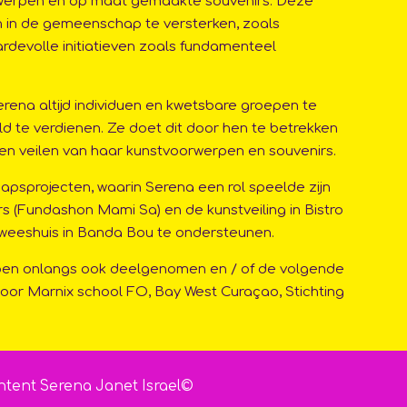
rwerpen en op maat gemaakte souvenirs. Deze
n in de gemeenschap te versterken, zoals
rdevolle initiatieven zoals fundamenteel
erena altijd individuen en kwetsbare groepen te
ld te verdienen. Ze doet dit door hen te betrekken
 en veilen van haar kunstvoorwerpen en souvenirs.
sprojecten, waarin Serena een rol speelde zijn
s (Fundashon Mami Sa) en de kunstveiling in Bistro
 weeshuis in Banda Bou te ondersteunen.
bben onlangs ook deelgenomen en / of de volgende
or Marnix school FO, Bay West Curaçao, Stichting
content Serena Janet Israel©