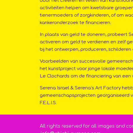
door het creëren en veilen van kunstvoo
activiteiten helpen om kwetsbare groepe
tienermoeders of zorgkinderen, of om waa
kankeronderzoek te financieren.
In plaats van geld te doneren, probeert S
activeren om geld te verdienen en zelf ge
bij het ontwerpen, produceren, schilderen
Voorbeelden van succesvolle gemeenschap
het kunstproject voor jonge lokale moeder
Le Clochards om de financiering van een
Serena Israel & Serena’s Art Factory he
gemeenschapsprojecten georganiseerd vo
F.E.L.I.S.
All rights reserved for all images and 