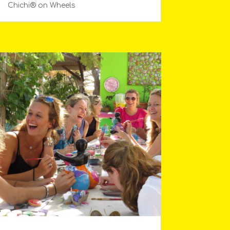
Chichi® on Wheels