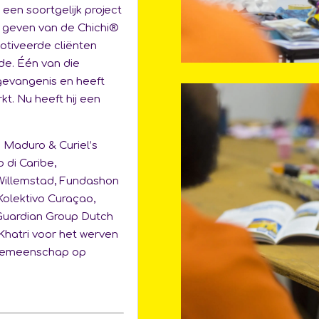
 een soortgelijk project
 geven van de Chichi®
otiveerde cliënten
rde. Één van die
 gevangenis en heeft
kt. Nu heeft hij een
j Maduro & Curiel’s
 di Caribe,
Willemstad, Fundashon
Kolektivo Curaçao,
 Guardian Group Dutch
hatri voor het werven
e gemeenschap op