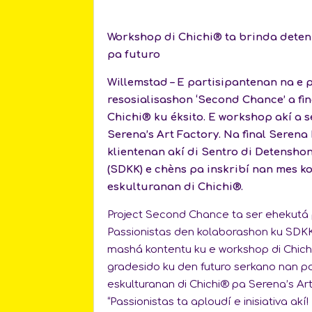
Workshop di Chichi® ta brinda dete
pa futuro
Willemstad – E partisipantenan na e 
resosialisashon ‘Second Chance’ a fi
Chichi® ku éksito. E workshop akí a 
Serena’s Art Factory. Na final Serena 
klientenan akí di Sentro di Detensho
(SDKK) e chèns pa inskribí nan mes k
eskulturanan di Chichi®.
Project Second Chance ta ser ehekutá 
Passionistas den kolaborashon ku SDK
mashá kontentu ku e workshop di Chichi
gradesido ku den futuro serkano nan p
eskulturanan di Chichi® pa Serena’s Ar
“Passionistas ta aploudí e inisiativa akí