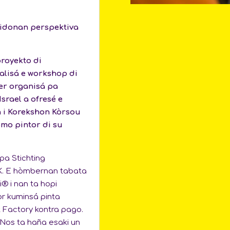
nidonan perspektiva
proyekto di
nalisá e workshop di
ser organisá pa
Israel a ofresé e
n i Korekshon Kòrsou
omo pintor di su
pa Stichting
K. E hòmbernan tabata
® i nan ta hopi
or kuminsá pinta
t Factory kontra pago.
! Nos ta haña esaki un