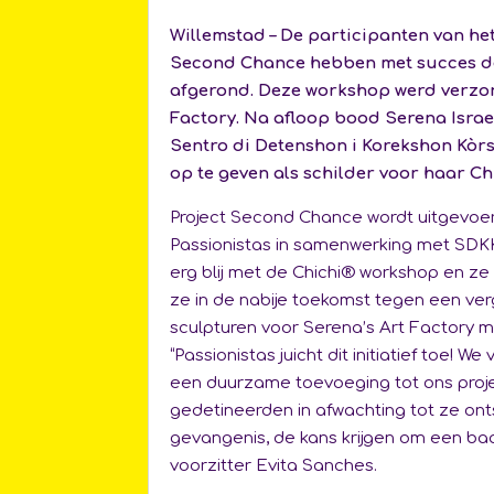
Willemstad – De participanten van het
Second Chance hebben met succes d
afgerond. Deze workshop werd verzor
Factory. Na afloop bood Serena Israe
Sentro di Detenshon i Korekshon Kòr
op te geven als schilder voor haar C
Project Second Chance wordt uitgevoer
Passionistas in samenwerking met SD
erg blij met de Chichi® workshop en ze
ze in de nabije toekomst tegen een ve
sculpturen voor Serena’s Art Factory m
“Passionistas juicht dit initiatief toe! 
een duurzame toevoeging tot ons proj
gedetineerden in afwachting tot ze ont
gevangenis, de kans krijgen om een baa
voorzitter Evita Sanches.