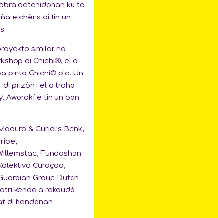
obra detenidonan ku ta
ña e chèns di tin un
s.
proyekto similar na
shop di Chichi®, el a
pa pinta Chichi® p’e. Un
 di prizòn i el a traha
. Aworakí e tin un bon
Maduro & Curiel’s Bank,
ribe,
Willemstad, Fundashon
Kolektivo Curaçao,
 Guardian Group Dutch
atri kende a rekoudá
at di hendenan