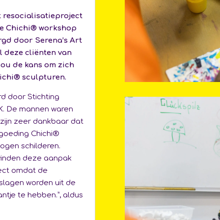
 resocialisatieproject
e Chichi® workshop
gd door Serena’s Art
l deze cliënten van
sou de kans om zich
hichi® sculpturen.
d door Stichting
KK. De mannen waren
 zijn zeer dankbaar dat
rgoeding Chichi®
ogen schilderen.
We vinden deze aanpak
ect omdat de
slagen worden uit de
ntje te hebben.”, aldus