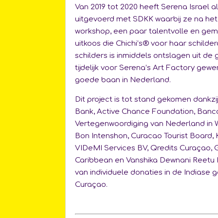
Van 2019 tot 2020 heeft Serena Israel al
uitgevoerd met SDKK waarbij ze na het
workshop, een paar talentvolle en gem
uitkoos die Chichi’s® voor haar schilde
schilders is inmiddels ontslagen uit de
tijdelijk voor Serena’s Art Factory gewer
goede baan in Nederland.
Dit project is tot stand gekomen dankzi
Bank, Active Chance Foundation, Banco
Vertegenwoordiging van Nederland in 
Bon Intenshon, Curacao Tourist Board, 
VIDeMI Services BV, Qredits Curaçao,
Caribbean en Vanshika Dewnani Reetu K
van individuele donaties in de Indias
Curaçao.