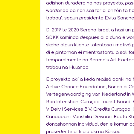
adishon duradero na nos proyekto, pas
wardando pa nan sali for di prizòn ta ha
trabou”, segun presidente Evita Sanche
Di 2019 te 2020 Serena Israel a hasi un 
SDKK kaminda despues di a duna e work
skohe algun kliente talentoso i motivá 
di e pintornan ei mientrastantu a sali for
temporalmente na Serena’s Art Factory
trabou na Hulanda.
E proyekto akí a keda realisá danki na 
Active Chance Foundation, Banco di Ca
Vertegenwoordiging van Nederland in 
Bon Intenshon, Curaçao Tourist Board, 
VIDeMI Services B.V, Qredits Curaçao,
Caribbean i Vanshika Dewnani Reetu Kh
donashonnan individual den e komunid
prosedente di India aki na Kòrsou.